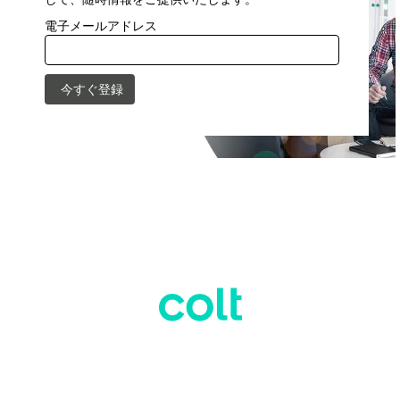
電子メールアドレス
新
新
新
新
新
し
し
し
し
し