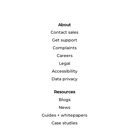
い
い
い
い
い
タ
タ
タ
タ
タ
ブ
ブ
ブ
ブ
ブ
で
で
で
で
で
開
開
開
開
開
き
き
き
き
き
About
ま
ま
ま
ま
ま
す
す
す
す
す
Contact sales
。
。
。
。
。
Get support
Complaints
Careers
Legal
Accessibility
Data privacy
Resources
Blogs
News
Guides + whitepapers
Case studies